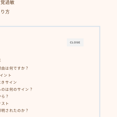
感覚過敏
わり方
CLOSE
性
理由は何ですか？
ポイント
べきサイン
るのは何のサイン？
から？
リスト
解明されたのか？