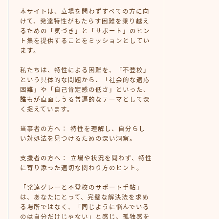
本サイトは、立場を問わずすべての方に向
けて、発達特性がもたらす困難を乗り越え
るための「気づき」と「サポート」のヒン
ト集を提供することをミッションとしてい
ます。
私たちは、特性による困難を、「不登校」
という具体的な問題から、「社会的な適応
困難」や「自己肯定感の低さ」といった、
誰もが直面しうる普遍的なテーマとして深
く捉えています。
当事者の方へ： 特性を理解し、自分らし
い対処法を見つけるための深い洞察。
支援者の方へ： 立場や状況を問わず、特性
に寄り添った適切な関わり方のヒント。
「発達グレーと不登校のサポート手帖」
は、あなたにとって、完璧な解決法を求め
る場所ではなく、「同じように悩んでいる
のは自分だけじゃない」と感じ、孤独感を