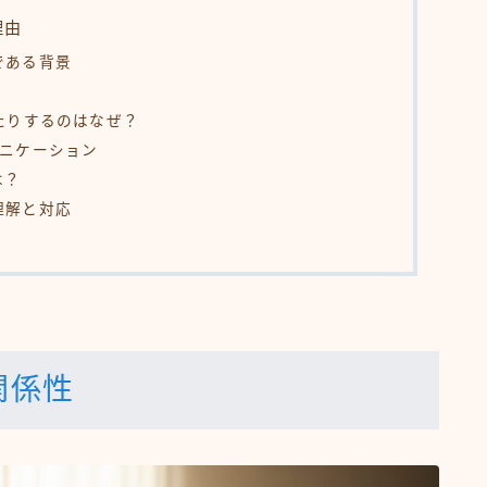
理由
である背景
たりするのはなぜ？
ュニケーション
は？
理解と対応
関係性